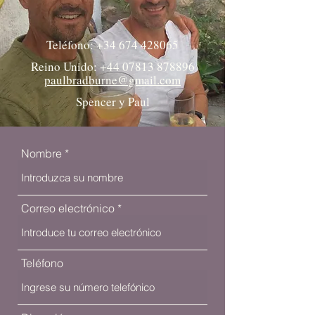
Teléfono:
+34 674 428065
Reino Unido:
+44 07813 878896
paulbradburne@gmail.com
Spencer y Paul
Nombre
Correo electrónico
Teléfono